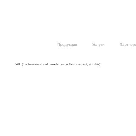
О компании
Продукция
Услуги
Партнер
FAIL (the browser should render some flash content, not this).