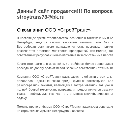
Данный сайт продается!!! По вопрос
stroytrans78@bk.ru
О компании ООО «СтройТранс»
В настоящее время строительство, особенно в таких важных и бо
Петербург, ведется такими высокими темпами, что без 
Востребованности этого направления есть несколько причин
развивается огромное множество предприятий как малого, та
собственных ресурсов с целью вложения их в собственные перспе
Кроме того, даже для масштабных стройфирм более рациональны
расходы на дорогу делают использование собственной техники н
Компания ООО «СтройТранс» развивается в области строительны
приобрела надежные связи среди крупных поставщиков. Кро
разнообразной техники, являющейся востребованной вот уже н
полной боевой готовности, исправна и предоставляется заказч
только необходимую технику, но и опытных квалифицированны
задачу.
Помимо прочего, фирма ООО «СтройТранс» заслужила репутацию 
на строительном рынке Петербурга и области.