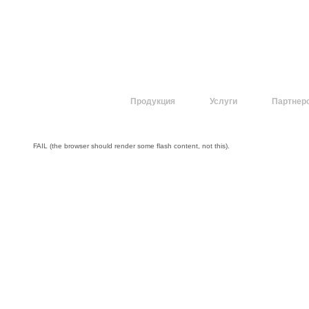
О компании
Продукция
Услуги
Партнер
FAIL (the browser should render some flash content, not this).