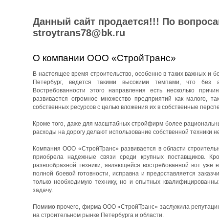
Данный сайт продается!!! По вопрос
stroytrans78@bk.ru
О компании ООО «СтройТранс»
В настоящее время строительство, особенно в таких важных и бо
Петербург, ведется такими высокими темпами, что без 
Востребованности этого направления есть несколько причин
развивается огромное множество предприятий как малого, та
собственных ресурсов с целью вложения их в собственные перспе
Кроме того, даже для масштабных стройфирм более рациональны
расходы на дорогу делают использование собственной техники н
Компания ООО «СтройТранс» развивается в области строительны
приобрела надежные связи среди крупных поставщиков. Кро
разнообразной техники, являющейся востребованной вот уже н
полной боевой готовности, исправна и предоставляется заказч
только необходимую технику, но и опытных квалифицированны
задачу.
Помимо прочего, фирма ООО «СтройТранс» заслужила репутацию 
на строительном рынке Петербурга и области.