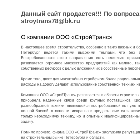
Данный сайт продается!!! По вопрос
stroytrans78@bk.ru
О компании ООО «СтройТранс»
В настоящее время строительство, особенно в таких важных и бо
Петербург, ведется такими высокими темпами, что без 
Востребованности этого направления есть несколько причин
развивается огромное множество предприятий как малого, та
собственных ресурсов с целью вложения их в собственные перспе
Кроме того, даже для масштабных стройфирм более рациональны
расходы на дорогу делают использование собственной техники н
Компания ООО «СтройТранс» развивается в области строительны
приобрела надежные связи среди крупных поставщиков. Кро
разнообразной техники, являющейся востребованной вот уже н
полной боевой готовности, исправна и предоставляется заказч
только необходимую технику, но и опытных квалифицированны
задачу.
Помимо прочего, фирма ООО «СтройТранс» заслужила репутацию 
на строительном рынке Петербурга и области.