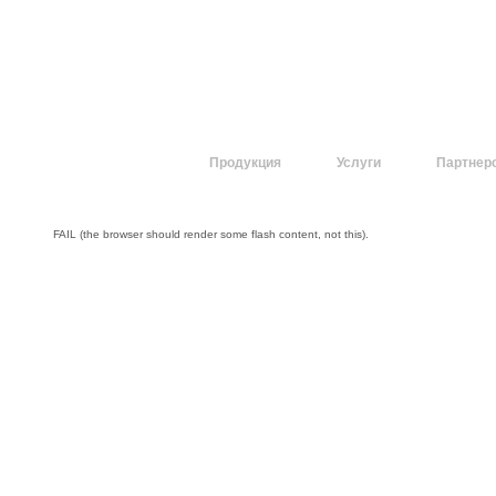
О компании
Продукция
Услуги
Партнер
FAIL (the browser should render some flash content, not this).