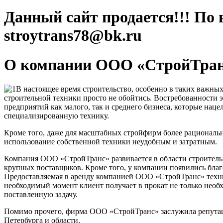
Данный сайт продается!!! По 
stroytrans78@bk.ru
О компании ООО «СтройТра
В настоящее время строительство, особенно в таких важных
строительной техники просто не обойтись. Востребованности э
предприятий как малого, так и среднего бизнеса, которые нац
специализированную технику.
Кроме того, даже для масштабных стройфирм более рациональн
использование собственной техники неудобным и затратным.
Компания ООО «СтройТранс» развивается в области строительны
крупных поставщиков. Кроме того, у компании появились благ
Предоставляемая в аренду компанией ООО «СтройТранс» техник
необходимый момент клиент получает в прокат не только нео
поставленную задачу.
Помимо прочего, фирма ООО «СтройТранс» заслужила репутаци
Петербурга и области.