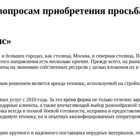
вопросам приобретения просьб
нс»
 и больших городах, как столица, Москва, и северная столица, П
того направления есть несколько причин. Прежде всего, на рын
елены на экономию собственных ресурсов с целью вложения их в
ым решением является аренда техники, используемой на стройпл
х услуг с 2010 года. За это время фирма не только отлично зар
одарные клиенты, а также впечатляющий выбор разнообразной т
а всегда в полной боевой готовности, исправна и предоставляе
бходимую технику, но и опытных квалифицированных операторо
ю крупного и надежного поставщика нерудных материалов, что