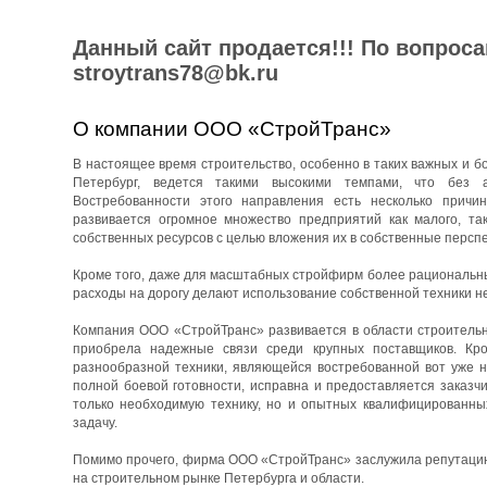
Данный сайт продается!!! По вопрос
stroytrans78@bk.ru
О компании ООО «СтройТранс»
В настоящее время строительство, особенно в таких важных и бо
Петербург, ведется такими высокими темпами, что без 
Востребованности этого направления есть несколько причин
развивается огромное множество предприятий как малого, та
собственных ресурсов с целью вложения их в собственные перспе
Кроме того, даже для масштабных стройфирм более рациональны
расходы на дорогу делают использование собственной техники н
Компания ООО «СтройТранс» развивается в области строительны
приобрела надежные связи среди крупных поставщиков. Кро
разнообразной техники, являющейся востребованной вот уже н
полной боевой готовности, исправна и предоставляется заказч
только необходимую технику, но и опытных квалифицированны
задачу.
Помимо прочего, фирма ООО «СтройТранс» заслужила репутацию 
на строительном рынке Петербурга и области.