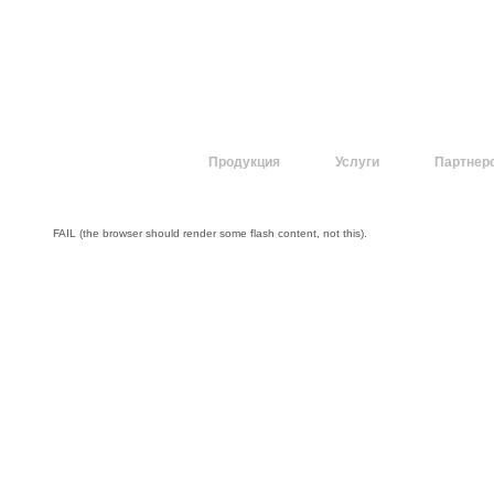
О компании
Продукция
Услуги
Партнер
FAIL (the browser should render some flash content, not this).