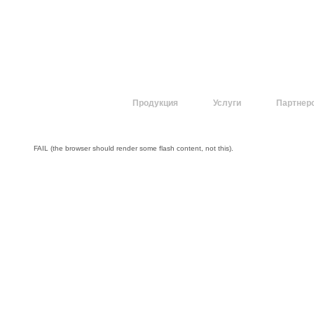
О компании
Продукция
Услуги
Партнер
FAIL (the browser should render some flash content, not this).