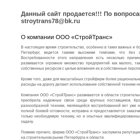
Данный сайт продается!!! По вопрос
stroytrans78@bk.ru
О компании ООО «СтройТранс»
В настоящее время строительство, особенно в таких важных и бо
Петербург, ведется такими высокими темпами, что без 
Востребованности этого направления есть несколько причин
развивается огромное множество предприятий как малого, та
собственных ресурсов с целью вложения их в собственные перспе
Кроме того, даже для масштабных стройфирм более рациональны
расходы на дорогу делают использование собственной техники н
Компания ООО «СтройТранс» развивается в области строительны
приобрела надежные связи среди крупных поставщиков. Кро
разнообразной техники, являющейся востребованной вот уже н
полной боевой готовности, исправна и предоставляется заказч
только необходимую технику, но и опытных квалифицированны
задачу.
Помимо прочего, фирма ООО «СтройТранс» заслужила репутацию 
на строительном рынке Петербурга и области.