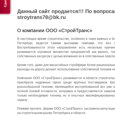
Данный сайт продается!!! По вопрос
stroytrans78@bk.ru
О компании ООО «СтройТранс»
В настоящее время строительство, особенно в таких важных и бо
Петербург, ведется такими высокими темпами, что без 
Востребованности этого направления есть несколько причин
развивается огромное множество предприятий как малого, та
собственных ресурсов с целью вложения их в собственные перспе
Кроме того, даже для масштабных стройфирм более рациональны
расходы на дорогу делают использование собственной техники н
Компания ООО «СтройТранс» развивается в области строительны
приобрела надежные связи среди крупных поставщиков. Кро
разнообразной техники, являющейся востребованной вот уже н
полной боевой готовности, исправна и предоставляется заказч
только необходимую технику, но и опытных квалифицированны
задачу.
Помимо прочего, фирма ООО «СтройТранс» заслужила репутацию 
на строительном рынке Петербурга и области.