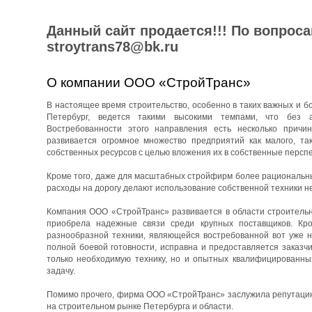
Данный сайт продается!!! По вопрос
stroytrans78@bk.ru
О компании ООО «СтройТранс»
В настоящее время строительство, особенно в таких важных и бо
Петербург, ведется такими высокими темпами, что без 
Востребованности этого направления есть несколько причин
развивается огромное множество предприятий как малого, та
собственных ресурсов с целью вложения их в собственные перспе
Кроме того, даже для масштабных стройфирм более рациональны
расходы на дорогу делают использование собственной техники н
Компания ООО «СтройТранс» развивается в области строительны
приобрела надежные связи среди крупных поставщиков. Кро
разнообразной техники, являющейся востребованной вот уже н
полной боевой готовности, исправна и предоставляется заказч
только необходимую технику, но и опытных квалифицированны
задачу.
Помимо прочего, фирма ООО «СтройТранс» заслужила репутацию 
на строительном рынке Петербурга и области.