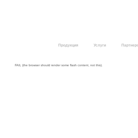
О компании
Продукция
Услуги
Партнер
FAIL (the browser should render some flash content, not this).