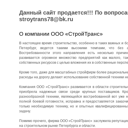
Данный сайт продается!!! По вопрос
stroytrans78@bk.ru
О компании ООО «СтройТранс»
В настоящее время строительство, особенно в таких важных и бо
Петербург, ведется такими высокими темпами, что без 
Востребованности этого направления есть несколько причин
развивается огромное множество предприятий как малого, та
собственных ресурсов с целью вложения их в собственные перспе
Кроме того, даже для масштабных стройфирм более рациональны
расходы на дорогу делают использование собственной техники н
Компания ООО «СтройТранс» развивается в области строительны
приобрела надежные связи среди крупных поставщиков. Кро
разнообразной техники, являющейся востребованной вот уже н
полной боевой готовности, исправна и предоставляется заказч
только необходимую технику, но и опытных квалифицированны
задачу.
Помимо прочего, фирма ООО «СтройТранс» заслужила репутацию 
на строительном рынке Петербурга и области.