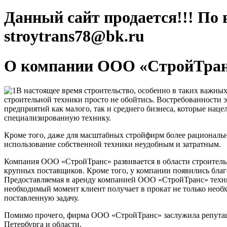
Данный сайт продается!!! По 
stroytrans78@bk.ru
О компании ООО «СтройТра
В настоящее время строительство, особенно в таких важных
строительной техники просто не обойтись. Востребованности э
предприятий как малого, так и среднего бизнеса, которые нац
специализированную технику.
Кроме того, даже для масштабных стройфирм более рациональн
использование собственной техники неудобным и затратным.
Компания ООО «СтройТранс» развивается в области строительны
крупных поставщиков. Кроме того, у компании появились благ
Предоставляемая в аренду компанией ООО «СтройТранс» техник
необходимый момент клиент получает в прокат не только нео
поставленную задачу.
Помимо прочего, фирма ООО «СтройТранс» заслужила репутаци
Петербурга и области.