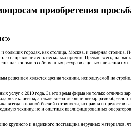
вопросам приобретения просьб
нс»
 и больших городах, как столица, Москва, и северная столица, П
того направления есть несколько причин. Прежде всего, на рын
елены на экономию собственных ресурсов с целью вложения их в
ым решением является аренда техники, используемой на стройпл
х услуг с 2010 года. За это время фирма не только отлично зар
одарные клиенты, а также впечатляющий выбор разнообразной т
а всегда в полной боевой готовности, исправна и предоставляе
бходимую технику, но и опытных квалифицированных операторо
ю крупного и надежного поставщика нерудных материалов, что