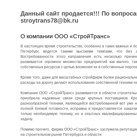
Данный сайт продается!!! По вопрос
stroytrans78@bk.ru
О компании ООО «СтройТранс»
В настоящее время строительство, особенно в таких важных и бо
Петербург, ведется такими высокими темпами, что без 
Востребованности этого направления есть несколько причин
развивается огромное множество предприятий как малого, та
собственных ресурсов с целью вложения их в собственные перспе
Кроме того, даже для масштабных стройфирм более рациональны
расходы на дорогу делают использование собственной техники н
Компания ООО «СтройТранс» развивается в области строительны
приобрела надежные связи среди крупных поставщиков. Кро
разнообразной техники, являющейся востребованной вот уже н
полной боевой готовности, исправна и предоставляется заказч
только необходимую технику, но и опытных квалифицированны
задачу.
Помимо прочего, фирма ООО «СтройТранс» заслужила репутацию 
на строительном рынке Петербурга и области.