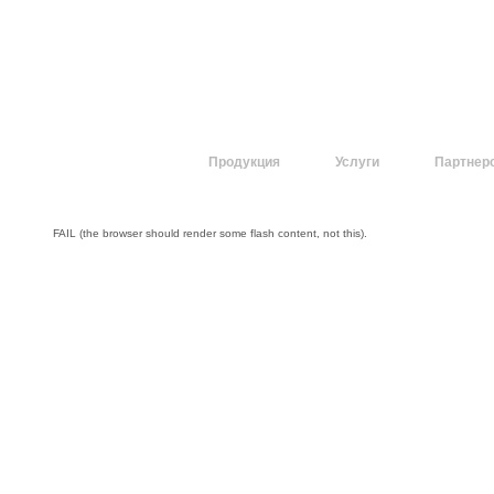
О компании
Продукция
Услуги
Партнер
FAIL (the browser should render some flash content, not this).