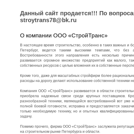
Данный сайт продается!!! По вопрос
stroytrans78@bk.ru
О компании ООО «СтройТранс»
В настоящее время строительство, особенно в таких важных и бо
Петербург, ведется такими высокими темпами, что без 
Востребованности этого направления есть несколько причин
развивается огромное множество предприятий как малого, та
собственных ресурсов с целью вложения их в собственные перспе
Кроме того, даже для масштабных стройфирм более рациональны
расходы на дорогу делают использование собственной техники н
Компания ООО «СтройТранс» развивается в области строительны
приобрела надежные связи среди крупных поставщиков. Кро
разнообразной техники, являющейся востребованной вот уже н
полной боевой готовности, исправна и предоставляется заказч
только необходимую технику, но и опытных квалифицированны
задачу.
Помимо прочего, фирма ООО «СтройТранс» заслужила репутацию 
на строительном рынке Петербурга и области.