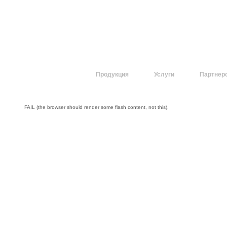
О компании
Продукция
Услуги
Партнер
FAIL (the browser should render some flash content, not this).