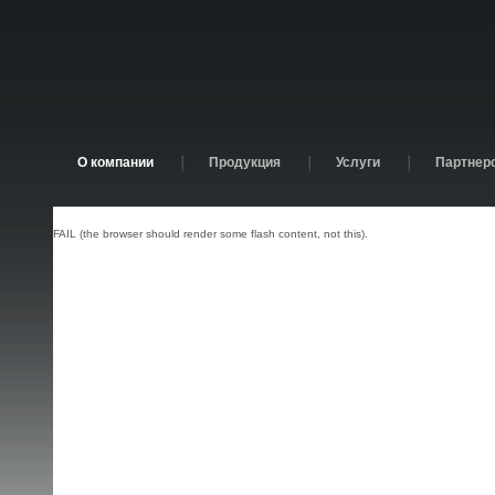
О компании
Продукция
Услуги
Партнер
FAIL (the browser should render some flash content, not this).