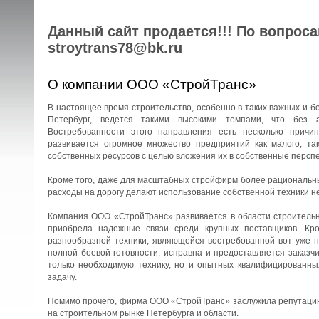
Данный сайт продается!!! По вопрос
stroytrans78@bk.ru
О компании ООО «СтройТранс»
В настоящее время строительство, особенно в таких важных и бо
Петербург, ведется такими высокими темпами, что без 
Востребованности этого направления есть несколько причин
развивается огромное множество предприятий как малого, та
собственных ресурсов с целью вложения их в собственные перспе
Кроме того, даже для масштабных стройфирм более рациональны
расходы на дорогу делают использование собственной техники н
Компания ООО «СтройТранс» развивается в области строительны
приобрела надежные связи среди крупных поставщиков. Кро
разнообразной техники, являющейся востребованной вот уже н
полной боевой готовности, исправна и предоставляется заказч
только необходимую технику, но и опытных квалифицированны
задачу.
Помимо прочего, фирма ООО «СтройТранс» заслужила репутацию 
на строительном рынке Петербурга и области.