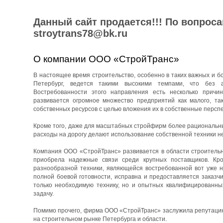
Данный сайт продается!!! По вопрос
stroytrans78@bk.ru
О компании ООО «СтройТранс»
В настоящее время строительство, особенно в таких важных и бо
Петербург, ведется такими высокими темпами, что без 
Востребованности этого направления есть несколько причин
развивается огромное множество предприятий как малого, та
собственных ресурсов с целью вложения их в собственные перспе
Кроме того, даже для масштабных стройфирм более рациональны
расходы на дорогу делают использование собственной техники н
Компания ООО «СтройТранс» развивается в области строительны
приобрела надежные связи среди крупных поставщиков. Кро
разнообразной техники, являющейся востребованной вот уже н
полной боевой готовности, исправна и предоставляется заказч
только необходимую технику, но и опытных квалифицированны
задачу.
Помимо прочего, фирма ООО «СтройТранс» заслужила репутацию 
на строительном рынке Петербурга и области.