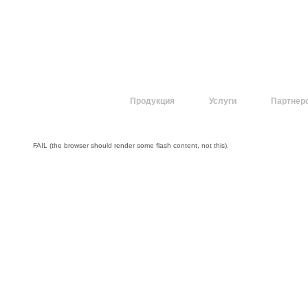
О компании
Продукция
Услуги
Партнер
FAIL (the browser should render some flash content, not this).