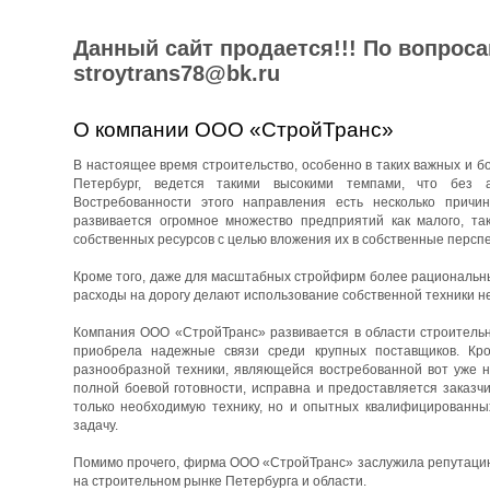
Данный сайт продается!!! По вопрос
stroytrans78@bk.ru
О компании ООО «СтройТранс»
В настоящее время строительство, особенно в таких важных и бо
Петербург, ведется такими высокими темпами, что без 
Востребованности этого направления есть несколько причин
развивается огромное множество предприятий как малого, та
собственных ресурсов с целью вложения их в собственные перспе
Кроме того, даже для масштабных стройфирм более рациональны
расходы на дорогу делают использование собственной техники н
Компания ООО «СтройТранс» развивается в области строительны
приобрела надежные связи среди крупных поставщиков. Кро
разнообразной техники, являющейся востребованной вот уже н
полной боевой готовности, исправна и предоставляется заказч
только необходимую технику, но и опытных квалифицированны
задачу.
Помимо прочего, фирма ООО «СтройТранс» заслужила репутацию 
на строительном рынке Петербурга и области.