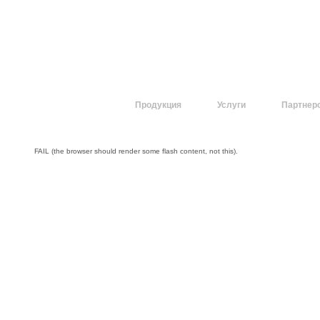
О компании
Продукция
Услуги
Партнер
FAIL (the browser should render some flash content, not this).