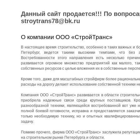
Данный сайт продается!!! По вопрос
stroytrans78@bk.ru
О компании ООО «СтройТранс»
В настоящее время строительство, особенно в таких важных и бо
Петербург, ведется такими высокими темпами, что без 
Востребованности этого направления есть несколько причин
развивается огромное множество предприятий как малого, та
собственных ресурсов с целью вложения их в собственные перспе
Кроме того, даже для масштабных стройфирм более рациональны
расходы на дорогу делают использование собственной техники н
Компания ООО «СтройТранс» развивается в области строительны
приобрела надежные связи среди крупных поставщиков. Кро
разнообразной техники, являющейся востребованной вот уже н
полной боевой готовности, исправна и предоставляется заказч
только необходимую технику, но и опытных квалифицированны
задачу.
Помимо прочего, фирма ООО «СтройТранс» заслужила репутацию 
на строительном рынке Петербурга и области.