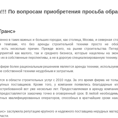
!!! По вопросам приобретения просьба обр
Транс»
нно в таких важных и больших городах, как столица, Москва, и северная ст
ми темпами, что без аренды строительной техники просто не обой
 есть несколько причин. Прежде всего, на рынке строительства Петер
приятий как малого, так и среднего бизнеса, которые нацелены на эко
 их в собственные перспективы, а не в дорогую специализированную технику.
йфирм более рациональным решением является аренда техники, используемо
ие собственной техники неудобным и затратным.
я в области строительных услуг с 2010 года. За это время фирма не толь
упных поставщиков. Кроме того, у компании появились благодарные к
остребованной вот уже несколько лет. Предоставляемая в аренду компани
 предоставляется заказчику точно в оговоренный срок. В любой необходим
ытных квалифицированных операторов, способных в кратчайшие сроки на
с» заслужила репутацию крупного и надежного поставщика нерудных матер
ласти.