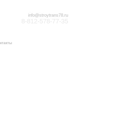
info@stroytrans78.ru
8-812-578-77-35
нтакты