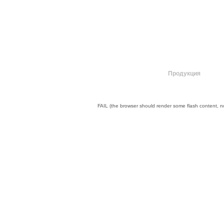
О компании
Продукция
FAIL (the browser should render some flash content, not