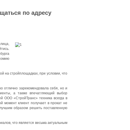
ащаться по адресу
олица,
тись.
бурга
номию
й на стройплощадках, при условии, что
ко отлично зарекомендовала себя, но и
лиенты, а также впечатляющий выбор
ей ООО «СтройТранс» техника всегда в
ый момент клиент получает в прокат не
илучшим образом решить поставленную
иалов, что является весьма актуальным