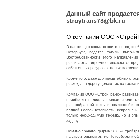
Данный сайт продается
stroytrans78@bk.ru
О компании ООО «Строй
В настоящее время строительство, особе
Петербург, ведется такими высоки
Востребованности этого направления
развивается огромное множество пред
собственных ресурсов с целью вложения
Кроме того, даже для масштабных стро
расходы на дорогу делают использован
Компания ООО «СтройТранс» развиваетс
приобрела надежные связи среди кр
разнообразной техники, являющейся в
полной боевой готовности, исправна и
только необходимую технику, но и оп
задачу.
Помимо прочего, фирма ООО «СтройТран
на строительном рынке Петербурга и об