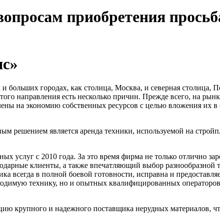
вопросам приобретения просьб
нс»
 и больших городах, как столица, Москва, и северная столица, П
того направления есть несколько причин. Прежде всего, на рын
елены на экономию собственных ресурсов с целью вложения их в
ым решением является аренда техники, используемой на стройпл
х услуг с 2010 года. За это время фирма не только отлично зар
одарные клиенты, а также впечатляющий выбор разнообразной т
а всегда в полной боевой готовности, исправна и предоставляе
бходимую технику, но и опытных квалифицированных операторо
ю крупного и надежного поставщика нерудных материалов, что