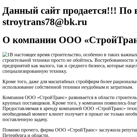
Данный сайт продается!!! По 
stroytrans78@bk.ru
О компании ООО «СтройТра
В настоящее время строительство, особенно в таких важных
строительной техники просто не обойтись. Востребованности э
предприятий как малого, так и среднего бизнеса, которые нац
специализированную технику.
Кроме того, даже для масштабных стройфирм более рациональн
использование собственной техники неудобным и затратным.
Компания ООО «СтройТранс» развивается в области строительны
крупных поставщиков. Кроме того, у компании появились благ
Предоставляемая в аренду компанией ООО «СтройТранс» техник
необходимый момент клиент получает в прокат не только нео
поставленную задачу.
Помимо прочего, фирма ООО «СтройТранс» заслужила репутаци
Петербурга и области.