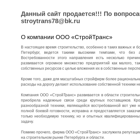
Данный сайт продается!!! По вопрос
stroytrans78@bk.ru
О компании ООО «СтройТранс»
В настоящее время строительство, особенно в таких важных и бо
Петербург, ведется такими высокими темпами, что без 
Востребованности этого направления есть несколько причин
развивается огромное множество предприятий как малого, та
собственных ресурсов с целью вложения их в собственные перспе
Кроме того, даже для масштабных стройфирм более рациональны
расходы на дорогу делают использование собственной техники н
Компания ООО «СтройТранс» развивается в области строительны
приобрела надежные связи среди крупных поставщиков. Кро
разнообразной техники, являющейся востребованной вот уже н
полной боевой готовности, исправна и предоставляется заказч
только необходимую технику, но и опытных квалифицированны
задачу.
Помимо прочего, фирма ООО «СтройТранс» заслужила репутацию 
на строительном рынке Петербурга и области.