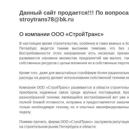
Данный сайт продается!!! По вопрос
stroytrans78@bk.ru
О компании ООО «СтройТранс»
В настоящее время строительство, особенно в таких важных и бо
Петербург, ведется такими высокими темпами, что без 
Востребованности этого направления есть несколько причин
развивается огромное множество предприятий как малого, та
собственных ресурсов с целью вложения их в собственные перспе
Кроме того, даже для масштабных стройфирм более рациональны
расходы на дорогу делают использование собственной техники н
Компания ООО «СтройТранс» развивается в области строительны
приобрела надежные связи среди крупных поставщиков. Кро
разнообразной техники, являющейся востребованной вот уже н
полной боевой готовности, исправна и предоставляется заказч
только необходимую технику, но и опытных квалифицированны
задачу.
Помимо прочего, фирма ООО «СтройТранс» заслужила репутацию 
на строительном рынке Петербурга и области.