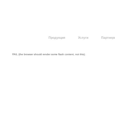
О компании
Продукция
Услуги
Партнер
FAIL (the browser should render some flash content, not this).