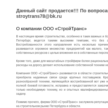
Данный сайт продается!!! По вопрос
stroytrans78@bk.ru
О компании ООО «СтройТранс»
В настоящее время строительство, особенно в таких важных и бо
Петербург, ведется такими высокими темпами, что без 
Востребованности этого направления есть несколько причин
развивается огромное множество предприятий как малого, та
собственных ресурсов с целью вложения их в собственные перспе
Кроме того, даже для масштабных стройфирм более рациональны
расходы на дорогу делают использование собственной техники н
Компания ООО «СтройТранс» развивается в области строительны
приобрела надежные связи среди крупных поставщиков. Кро
разнообразной техники, являющейся востребованной вот уже н
полной боевой готовности, исправна и предоставляется заказч
только необходимую технику, но и опытных квалифицированны
задачу.
Помимо прочего, фирма ООО «СтройТранс» заслужила репутацию 
на строительном рынке Петербурга и области.