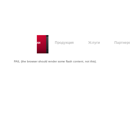
О компании
Продукция
Услуги
Партнер
FAIL (the browser should render some flash content, not this).