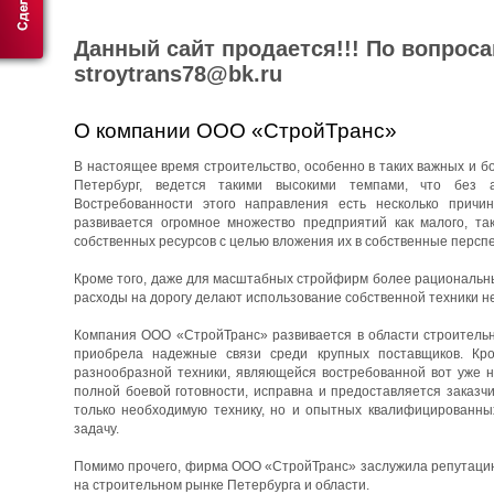
Данный сайт продается!!! По вопрос
stroytrans78@bk.ru
О компании ООО «СтройТранс»
В настоящее время строительство, особенно в таких важных и бо
Петербург, ведется такими высокими темпами, что без 
Востребованности этого направления есть несколько причин
развивается огромное множество предприятий как малого, та
собственных ресурсов с целью вложения их в собственные перспе
Кроме того, даже для масштабных стройфирм более рациональны
расходы на дорогу делают использование собственной техники н
Компания ООО «СтройТранс» развивается в области строительны
приобрела надежные связи среди крупных поставщиков. Кро
разнообразной техники, являющейся востребованной вот уже н
полной боевой готовности, исправна и предоставляется заказч
только необходимую технику, но и опытных квалифицированны
задачу.
Помимо прочего, фирма ООО «СтройТранс» заслужила репутацию 
на строительном рынке Петербурга и области.