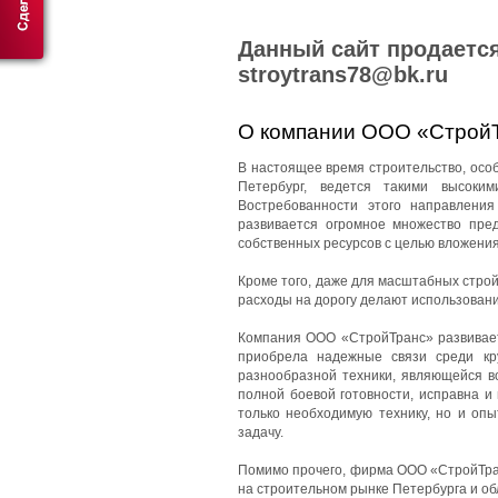
Данный сайт продается
stroytrans78@bk.ru
О компании ООО «Строй
В настоящее время строительство, особе
Петербург, ведется такими высоки
Востребованности этого направления
развивается огромное множество пред
собственных ресурсов с целью вложения
Кроме того, даже для масштабных стро
расходы на дорогу делают использован
Компания ООО «СтройТранс» развиваетс
приобрела надежные связи среди кр
разнообразной техники, являющейся в
полной боевой готовности, исправна и
только необходимую технику, но и оп
задачу.
Помимо прочего, фирма ООО «СтройТран
на строительном рынке Петербурга и об