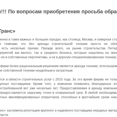
!!! По вопросам приобретения просьба обр
Транс»
нно в таких важных и больших городах, как столица, Москва, и северная ст
ми темпами, что без аренды строительной техники просто не обой
 есть несколько причин. Прежде всего, на рынке строительства Петер
приятий как малого, так и среднего бизнеса, которые нацелены на эко
 их в собственные перспективы, а не в дорогую специализированную технику.
йфирм более рациональным решением является аренда техники, используемо
ие собственной техники неудобным и затратным.
я в области строительных услуг с 2010 года. За это время фирма не толь
упных поставщиков. Кроме того, у компании появились благодарные к
остребованной вот уже несколько лет. Предоставляемая в аренду компани
 предоставляется заказчику точно в оговоренный срок. В любой необходим
ытных квалифицированных операторов, способных в кратчайшие сроки на
с» заслужила репутацию крупного и надежного поставщика нерудных матер
ласти.