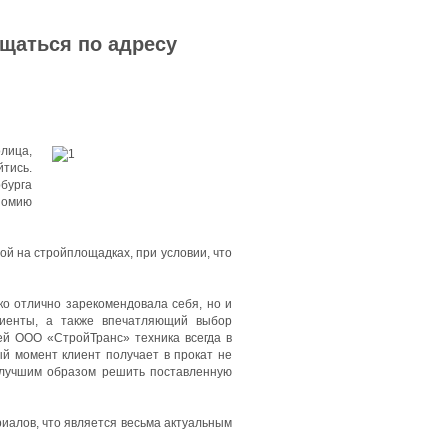
ащаться по адресу
олица,
тись.
бурга
номию
й на стройплощадках, при условии, что
ко отлично зарекомендовала себя, но и
лиенты, а также впечатляющий выбор
ей ООО «СтройТранс» техника всегда в
ый момент клиент получает в прокат не
илучшим образом решить поставленную
иалов, что является весьма актуальным