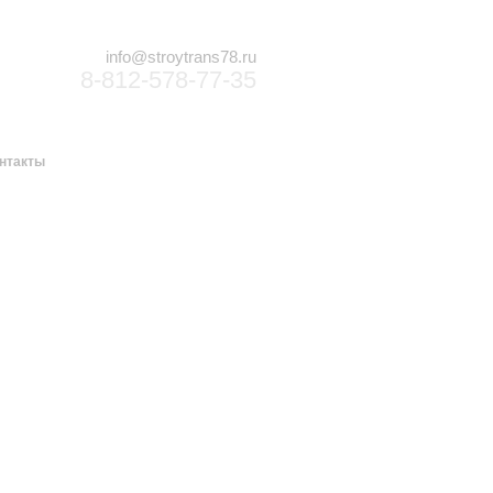
info@stroytrans78.ru
8-812-578-77-35
нтакты