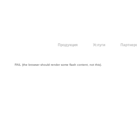
О компании
Продукция
Услуги
Партнер
FAIL (the browser should render some flash content, not this).