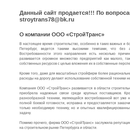
Данный сайт продается!!! По вопрос
stroytrans78@bk.ru
О компании ООО «СтройТранс»
В настоящее время строительство, особенно в таких важных и бо
Петербург, ведется такими высокими темпами, что без 
Востребованности этого направления есть несколько причин
развивается огромное множество предприятий как малого, та
собственных ресурсов с целью вложения их в собственные перспе
Кроме того, даже для масштабных стройфирм более рациональны
расходы на дорогу делают использование собственной техники н
Компания ООО «СтройТранс» развивается в области строительны
приобрела надежные связи среди крупных поставщиков. Кро
разнообразной техники, являющейся востребованной вот уже н
полной боевой готовности, исправна и предоставляется заказч
только необходимую технику, но и опытных квалифицированны
задачу.
Помимо прочего, фирма ООО «СтройТранс» заслужила репутацию 
на строительном рынке Петербурга и области.