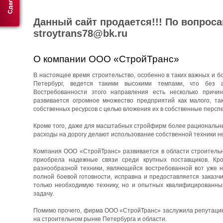
Данный сайт продается!!! По вопрос
stroytrans78@bk.ru
О компании ООО «СтройТранс»
В настоящее время строительство, особенно в таких важных и бо
Петербург, ведется такими высокими темпами, что без 
Востребованности этого направления есть несколько причин
развивается огромное множество предприятий как малого, та
собственных ресурсов с целью вложения их в собственные перспе
Кроме того, даже для масштабных стройфирм более рациональны
расходы на дорогу делают использование собственной техники н
Компания ООО «СтройТранс» развивается в области строительны
приобрела надежные связи среди крупных поставщиков. Кро
разнообразной техники, являющейся востребованной вот уже н
полной боевой готовности, исправна и предоставляется заказч
только необходимую технику, но и опытных квалифицированны
задачу.
Помимо прочего, фирма ООО «СтройТранс» заслужила репутацию 
на строительном рынке Петербурга и области.