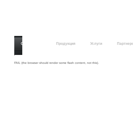
О компании
Продукция
Услуги
Партнер
FAIL (the browser should render some flash content, not this).