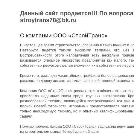
Данный сайт продается!!! По вопрос
stroytrans78@bk.ru
О компании ООО «СтройТранс»
В настоящее время строительство, особенно в таких важных и бо
Петербург, ведется такими высокими темпами, что без 
Востребованности этого направления есть несколько причин
развивается огромное множество предприятий как малого, та
собственных ресурсов с целью вложения их в собственные перспе
Кроме того, даже для масштабных стройфирм более рациональны
расходы на дорогу делают использование собственной техники н
Компания ООО «СтройТранс» развивается в области строительны
приобрела надежные связи среди крупных поставщиков. Кро
разнообразной техники, являющейся востребованной вот уже н
полной боевой готовности, исправна и предоставляется заказч
только необходимую технику, но и опытных квалифицированны
задачу.
Помимо прочего, фирма ООО «СтройТранс» заслужила репутацию 
на строительном рынке Петербурга и области.