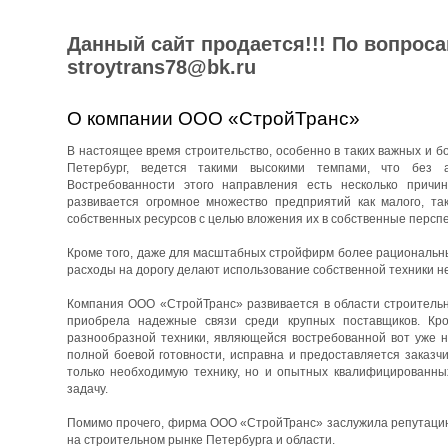
Данный сайт продается!!! По вопрос
stroytrans78@bk.ru
О компании ООО «СтройТранс»
В настоящее время строительство, особенно в таких важных и бо
Петербург, ведется такими высокими темпами, что без 
Востребованности этого направления есть несколько причин
развивается огромное множество предприятий как малого, та
собственных ресурсов с целью вложения их в собственные перспе
Кроме того, даже для масштабных стройфирм более рациональны
расходы на дорогу делают использование собственной техники н
Компания ООО «СтройТранс» развивается в области строительны
приобрела надежные связи среди крупных поставщиков. Кро
разнообразной техники, являющейся востребованной вот уже н
полной боевой готовности, исправна и предоставляется заказч
только необходимую технику, но и опытных квалифицированны
задачу.
Помимо прочего, фирма ООО «СтройТранс» заслужила репутацию 
на строительном рынке Петербурга и области.