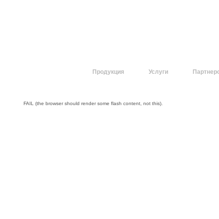
О компании
Продукция
Услуги
Партнер
FAIL (the browser should render some flash content, not this).