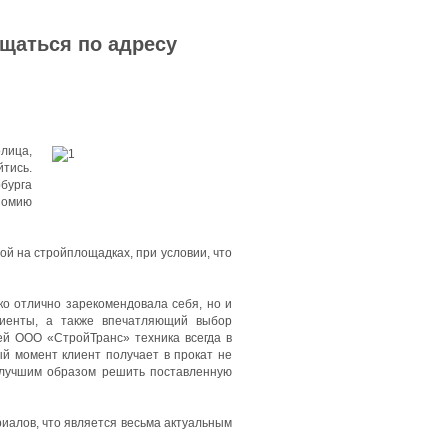
ащаться по адресу
олица,
тись.
бурга
номию
й на стройплощадках, при условии, что
ко отлично зарекомендовала себя, но и
лиенты, а также впечатляющий выбор
ей ООО «СтройТранс» техника всегда в
ый момент клиент получает в прокат не
илучшим образом решить поставленную
иалов, что является весьма актуальным