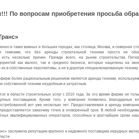
!!! По вопросам приобретения просьба обр
Транс»
нно в таких важных и больших городах, как столица, Москва, и северная ст
ми темпами, что без аренды строительной техники просто не обой
 есть несколько причин. Прежде всего, на рынке строительства Петер
приятий как малого, так и среднего бизнеса, которые нацелены на эко
 их в собственные перспективы, а не в дорогую специализированную технику.
йфирм более рациональным решением является аренда техники, используемо
ие собственной техники неудобным и затратным.
я в области строительных услуг с 2010 года. За это время фирма не толь
упных поставщиков. Кроме того, у компании появились благодарные к
остребованной вот уже несколько лет. Предоставляемая в аренду компани
 предоставляется заказчику точно в оговоренный срок. В любой необходим
ытных квалифицированных операторов, способных в кратчайшие сроки на
с» заслужила репутацию крупного и надежного поставщика нерудных матер
ласти.