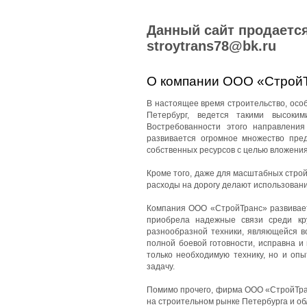
Данный сайт продается
stroytrans78@bk.ru
О компании ООО «Строй
В настоящее время строительство, особе
Петербург, ведется такими высоки
Востребованности этого направления
развивается огромное множество пред
собственных ресурсов с целью вложения
Кроме того, даже для масштабных стро
расходы на дорогу делают использован
Компания ООО «СтройТранс» развиваетс
приобрела надежные связи среди кр
разнообразной техники, являющейся в
полной боевой готовности, исправна и
только необходимую технику, но и оп
задачу.
Помимо прочего, фирма ООО «СтройТран
на строительном рынке Петербурга и об