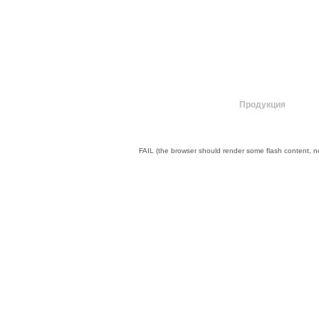
О компании
Продукция
FAIL (the browser should render some flash content, not