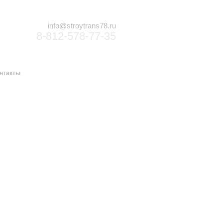
info@stroytrans78.ru
8-812-578-77-35
нтакты