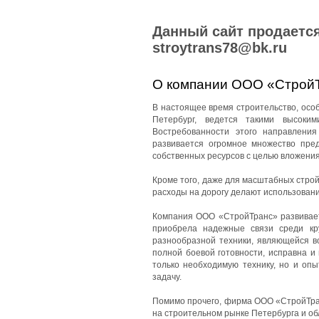
Данный сайт продается
stroytrans78@bk.ru
О компании ООО «Строй
В настоящее время строительство, особе
Петербург, ведется такими высоки
Востребованности этого направления
развивается огромное множество пред
собственных ресурсов с целью вложения
Кроме того, даже для масштабных стро
расходы на дорогу делают использован
Компания ООО «СтройТранс» развиваетс
приобрела надежные связи среди кр
разнообразной техники, являющейся в
полной боевой готовности, исправна и
только необходимую технику, но и оп
задачу.
Помимо прочего, фирма ООО «СтройТран
на строительном рынке Петербурга и об