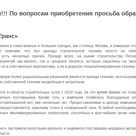
!!! По вопросам приобретения просьба обр
Транс»
нно в таких важных и больших городах, как столица, Москва, и северная ст
ми темпами, что без аренды строительной техники просто не обой
 есть несколько причин. Прежде всего, на рынке строительства Петер
приятий как малого, так и среднего бизнеса, которые нацелены на эко
 их в собственные перспективы, а не в дорогую специализированную технику.
йфирм более рациональным решением является аренда техники, используемо
ие собственной техники неудобным и затратным.
я в области строительных услуг с 2010 года. За это время фирма не толь
упных поставщиков. Кроме того, у компании появились благодарные к
остребованной вот уже несколько лет. Предоставляемая в аренду компани
 предоставляется заказчику точно в оговоренный срок. В любой необходим
ытных квалифицированных операторов, способных в кратчайшие сроки на
с» заслужила репутацию крупного и надежного поставщика нерудных матер
ласти.