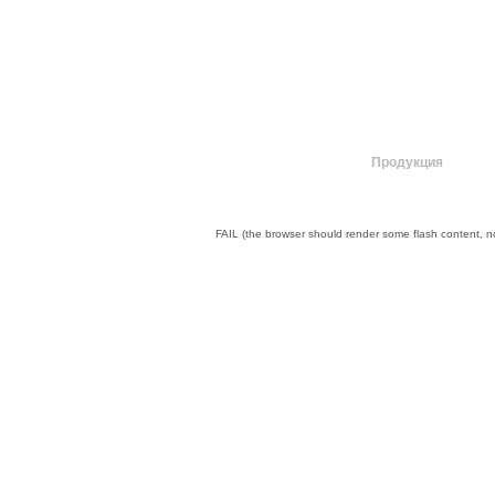
О компании
Продукция
FAIL (the browser should render some flash content, not