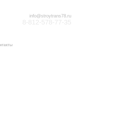
info@stroytrans78.ru
8-812-578-77-35
нтакты