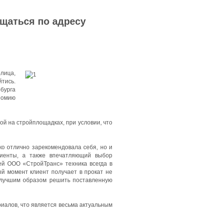
ащаться по адресу
олица,
тись.
бурга
номию
й на стройплощадках, при условии, что
ко отлично зарекомендовала себя, но и
лиенты, а также впечатляющий выбор
ей ООО «СтройТранс» техника всегда в
ый момент клиент получает в прокат не
илучшим образом решить поставленную
иалов, что является весьма актуальным