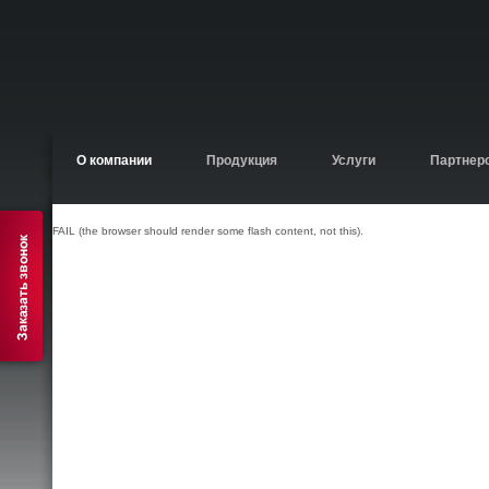
О компании
Продукция
Услуги
Партнер
FAIL (the browser should render some flash content, not this).