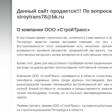
Данный сайт продается!!! По вопрос
stroytrans78@bk.ru
О компании ООО «СтройТранс»
В настоящее время строительство, особенно в таких важных и бо
Петербург, ведется такими высокими темпами, что без 
Востребованности этого направления есть несколько причин
развивается огромное множество предприятий как малого, та
собственных ресурсов с целью вложения их в собственные перспе
Кроме того, даже для масштабных стройфирм более рациональны
расходы на дорогу делают использование собственной техники н
Компания ООО «СтройТранс» развивается в области строительны
приобрела надежные связи среди крупных поставщиков. Кро
разнообразной техники, являющейся востребованной вот уже н
полной боевой готовности, исправна и предоставляется заказч
только необходимую технику, но и опытных квалифицированны
задачу.
Помимо прочего, фирма ООО «СтройТранс» заслужила репутацию 
на строительном рынке Петербурга и области.