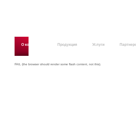
О компании
Продукция
Услуги
Партнер
FAIL (the browser should render some flash content, not this).