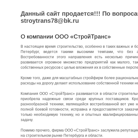
Данный сайт продается!!! По вопрос
stroytrans78@bk.ru
О компании ООО «СтройТранс»
В настоящее время строительство, особенно в таких важных и бо
Петербург, ведется такими высокими темпами, что без 
Востребованности этого направления есть несколько причин
развивается огромное множество предприятий как малого, та
собственных ресурсов с целью вложения их в собственные перспе
Кроме того, даже для масштабных стройфирм более рациональны
расходы на дорогу делают использование собственной техники н
Компания ООО «СтройТранс» развивается в области строительны
приобрела надежные связи среди крупных поставщиков. Кро
разнообразной техники, являющейся востребованной вот уже н
полной боевой готовности, исправна и предоставляется заказч
только необходимую технику, но и опытных квалифицированны
задачу.
Помимо прочего, фирма ООО «СтройТранс» заслужила репутацию 
на строительном рынке Петербурга и области.