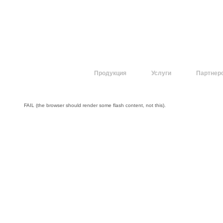
О компании
Продукция
Услуги
Партнер
FAIL (the browser should render some flash content, not this).