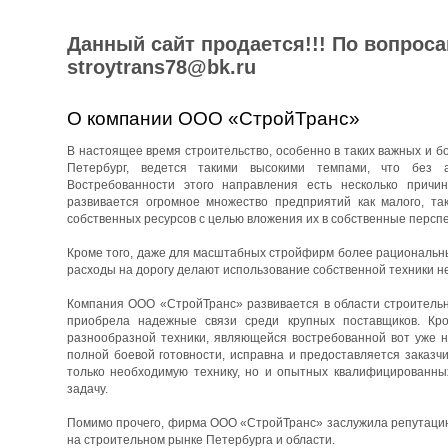
Данный сайт продается!!! По вопрос
stroytrans78@bk.ru
О компании ООО «СтройТранс»
В настоящее время строительство, особенно в таких важных и бо
Петербург, ведется такими высокими темпами, что без 
Востребованности этого направления есть несколько причин
развивается огромное множество предприятий как малого, та
собственных ресурсов с целью вложения их в собственные перспе
Кроме того, даже для масштабных стройфирм более рациональны
расходы на дорогу делают использование собственной техники н
Компания ООО «СтройТранс» развивается в области строительны
приобрела надежные связи среди крупных поставщиков. Кро
разнообразной техники, являющейся востребованной вот уже н
полной боевой готовности, исправна и предоставляется заказч
только необходимую технику, но и опытных квалифицированны
задачу.
Помимо прочего, фирма ООО «СтройТранс» заслужила репутацию 
на строительном рынке Петербурга и области.