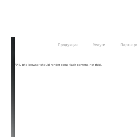
О компании
Продукция
Услуги
Партнер
FAIL (the browser should render some flash content, not this).