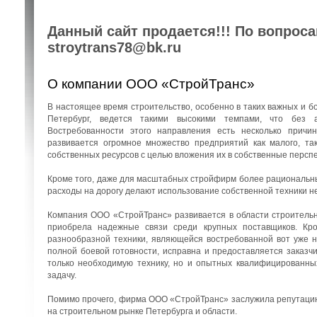
Данный сайт продается!!! По вопрос
stroytrans78@bk.ru
О компании ООО «СтройТранс»
В настоящее время строительство, особенно в таких важных и бо
Петербург, ведется такими высокими темпами, что без 
Востребованности этого направления есть несколько причин
развивается огромное множество предприятий как малого, та
собственных ресурсов с целью вложения их в собственные перспе
Кроме того, даже для масштабных стройфирм более рациональны
расходы на дорогу делают использование собственной техники н
Компания ООО «СтройТранс» развивается в области строительны
приобрела надежные связи среди крупных поставщиков. Кро
разнообразной техники, являющейся востребованной вот уже н
полной боевой готовности, исправна и предоставляется заказч
только необходимую технику, но и опытных квалифицированны
задачу.
Помимо прочего, фирма ООО «СтройТранс» заслужила репутацию 
на строительном рынке Петербурга и области.