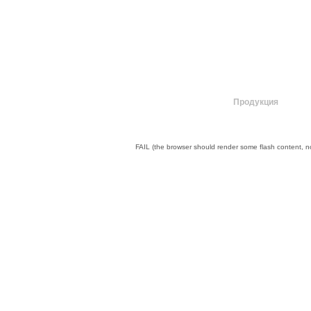
О компании
Продукция
FAIL (the browser should render some flash content, not