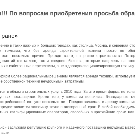
!!! По вопросам приобретения просьба обр
Транс»
нно в таких важных и больших городах, как столица, Москва, и северная ст
ми темпами, что без аренды строительной техники просто не обой
 есть несколько причин. Прежде всего, на рынке строительства Петер
приятий как малого, так и среднего бизнеса, которые нацелены на эко
 их в собственные перспективы, а не в дорогую специализированную технику.
йфирм более рациональным решением является аренда техники, используемо
ие собственной техники неудобным и затратным.
я в области строительных услуг с 2010 года. За это время фирма не толь
упных поставщиков. Кроме того, у компании появились благодарные к
остребованной вот уже несколько лет. Предоставляемая в аренду компани
 предоставляется заказчику точно в оговоренный срок. В любой необходим
ытных квалифицированных операторов, способных в кратчайшие сроки на
с» заслужила репутацию крупного и надежного поставщика нерудных матер
ласти.