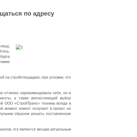
ащаться по адресу
олица,
тись.
бурга
номию
й на стройплощадках, при условии, что
ко отлично зарекомендовала себя, но и
лиенты, а также впечатляющий выбор
ей ООО «СтройТранс» техника всегда в
ый момент клиент получает в прокат не
илучшим образом решить поставленную
иалов, что является весьма актуальным