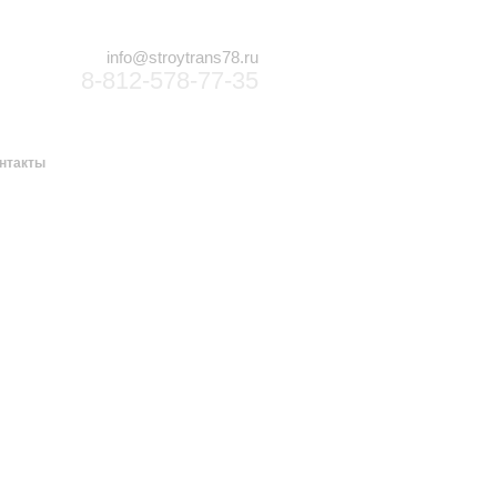
info@stroytrans78.ru
8-812-578-77-35
нтакты