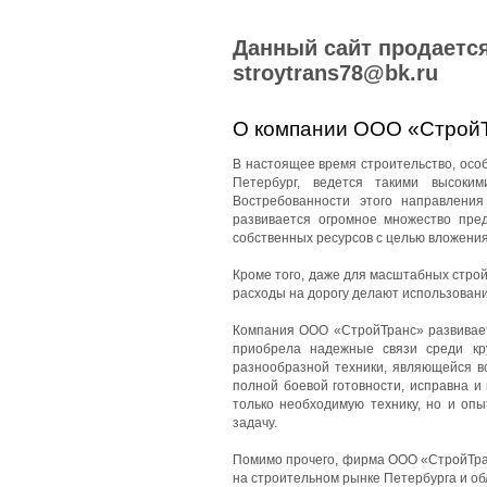
Данный сайт продается
stroytrans78@bk.ru
О компании ООО «Строй
В настоящее время строительство, особе
Петербург, ведется такими высоки
Востребованности этого направления
развивается огромное множество пред
собственных ресурсов с целью вложения
Кроме того, даже для масштабных стро
расходы на дорогу делают использован
Компания ООО «СтройТранс» развиваетс
приобрела надежные связи среди кр
разнообразной техники, являющейся в
полной боевой готовности, исправна и
только необходимую технику, но и оп
задачу.
Помимо прочего, фирма ООО «СтройТран
на строительном рынке Петербурга и об