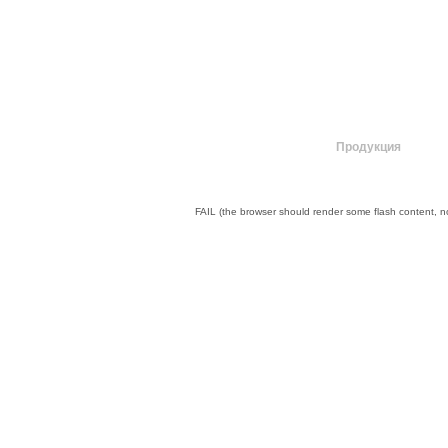
О компании
Продукция
FAIL (the browser should render some flash content, not