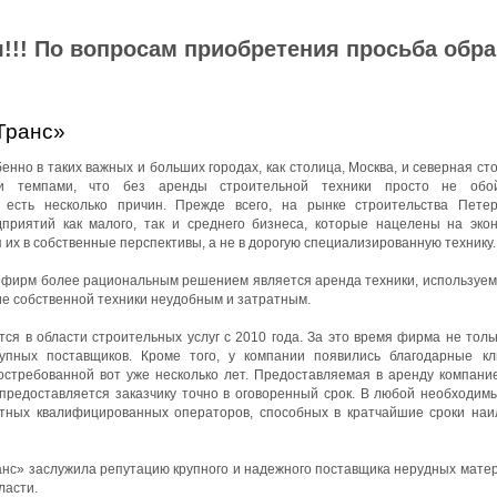
!!! По вопросам приобретения просьба обр
Транс»
нно в таких важных и больших городах, как столица, Москва, и северная ст
ми темпами, что без аренды строительной техники просто не обой
 есть несколько причин. Прежде всего, на рынке строительства Петер
приятий как малого, так и среднего бизнеса, которые нацелены на эко
 их в собственные перспективы, а не в дорогую специализированную технику.
йфирм более рациональным решением является аренда техники, используемо
ие собственной техники неудобным и затратным.
я в области строительных услуг с 2010 года. За это время фирма не толь
упных поставщиков. Кроме того, у компании появились благодарные к
остребованной вот уже несколько лет. Предоставляемая в аренду компани
 предоставляется заказчику точно в оговоренный срок. В любой необходим
ытных квалифицированных операторов, способных в кратчайшие сроки на
с» заслужила репутацию крупного и надежного поставщика нерудных матер
ласти.