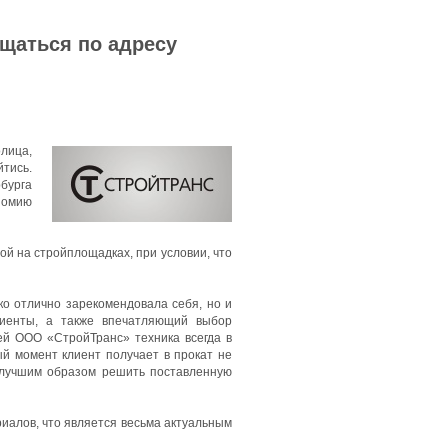
ащаться по адресу
олица,
тись.
бурга
номию
й на стройплощадках, при условии, что
ко отлично зарекомендовала себя, но и
лиенты, а также впечатляющий выбор
ей ООО «СтройТранс» техника всегда в
ый момент клиент получает в прокат не
илучшим образом решить поставленную
иалов, что является весьма актуальным