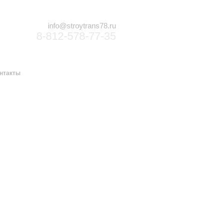
info@stroytrans78.ru
8-812-578-77-35
нтакты