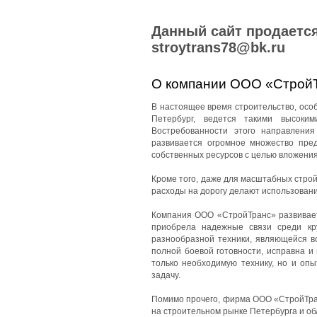
Данный сайт продается
stroytrans78@bk.ru
О компании ООО «Строй
В настоящее время строительство, особе
Петербург, ведется такими высоки
Востребованности этого направления
развивается огромное множество пред
собственных ресурсов с целью вложения
Кроме того, даже для масштабных стро
расходы на дорогу делают использован
Компания ООО «СтройТранс» развиваетс
приобрела надежные связи среди кр
разнообразной техники, являющейся в
полной боевой готовности, исправна и
только необходимую технику, но и оп
задачу.
Помимо прочего, фирма ООО «СтройТран
на строительном рынке Петербурга и об