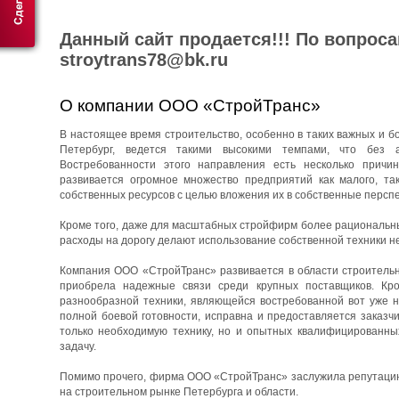
Данный сайт продается!!! По вопрос
stroytrans78@bk.ru
О компании ООО «СтройТранс»
В настоящее время строительство, особенно в таких важных и бо
Петербург, ведется такими высокими темпами, что без 
Востребованности этого направления есть несколько причин
развивается огромное множество предприятий как малого, та
собственных ресурсов с целью вложения их в собственные перспе
Кроме того, даже для масштабных стройфирм более рациональны
расходы на дорогу делают использование собственной техники н
Компания ООО «СтройТранс» развивается в области строительны
приобрела надежные связи среди крупных поставщиков. Кро
разнообразной техники, являющейся востребованной вот уже н
полной боевой готовности, исправна и предоставляется заказч
только необходимую технику, но и опытных квалифицированны
задачу.
Помимо прочего, фирма ООО «СтройТранс» заслужила репутацию 
на строительном рынке Петербурга и области.