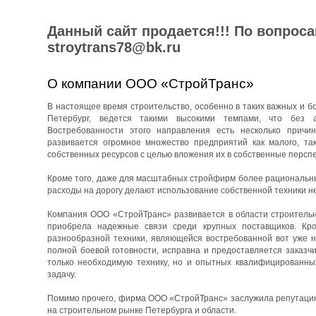
Данный сайт продается!!! По вопрос
stroytrans78@bk.ru
О компании ООО «СтройТранс»
В настоящее время строительство, особенно в таких важных и бо
Петербург, ведется такими высокими темпами, что без 
Востребованности этого направления есть несколько причин
развивается огромное множество предприятий как малого, та
собственных ресурсов с целью вложения их в собственные перспе
Кроме того, даже для масштабных стройфирм более рациональны
расходы на дорогу делают использование собственной техники н
Компания ООО «СтройТранс» развивается в области строительны
приобрела надежные связи среди крупных поставщиков. Кро
разнообразной техники, являющейся востребованной вот уже н
полной боевой готовности, исправна и предоставляется заказч
только необходимую технику, но и опытных квалифицированны
задачу.
Помимо прочего, фирма ООО «СтройТранс» заслужила репутацию 
на строительном рынке Петербурга и области.