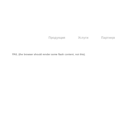
О компании
Продукция
Услуги
Партнер
FAIL (the browser should render some flash content, not this).