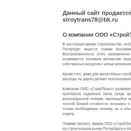
Данный сайт продается
stroytrans78@bk.ru
О компании ООО «Строй
В настоящее время строительство, особе
Петербург, ведется такими высоки
Востребованности этого направления
развивается огромное множество пред
собственных ресурсов с целью вложения
Кроме того, даже для масштабных стро
расходы на дорогу делают использован
Компания ООО «СтройТранс» развиваетс
приобрела надежные связи среди кр
разнообразной техники, являющейся в
полной боевой готовности, исправна и
только необходимую технику, но и оп
задачу.
Помимо прочего, фирма ООО «СтройТран
на строительном рынке Петербурга и об