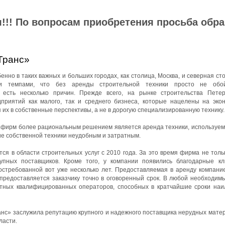
!!! По вопросам приобретения просьба обр
Транс»
нно в таких важных и больших городах, как столица, Москва, и северная ст
ми темпами, что без аренды строительной техники просто не обой
 есть несколько причин. Прежде всего, на рынке строительства Петер
приятий как малого, так и среднего бизнеса, которые нацелены на эко
 их в собственные перспективы, а не в дорогую специализированную технику.
йфирм более рациональным решением является аренда техники, используемо
ие собственной техники неудобным и затратным.
я в области строительных услуг с 2010 года. За это время фирма не толь
упных поставщиков. Кроме того, у компании появились благодарные к
остребованной вот уже несколько лет. Предоставляемая в аренду компани
 предоставляется заказчику точно в оговоренный срок. В любой необходим
ытных квалифицированных операторов, способных в кратчайшие сроки на
с» заслужила репутацию крупного и надежного поставщика нерудных матер
ласти.