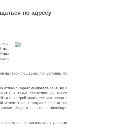
ащаться по адресу
олица,
тись.
бурга
номию
й на стройплощадках, при условии, что
ко отлично зарекомендовала себя, но и
лиенты, а также впечатляющий выбор
ей ООО «СтройТранс» техника всегда в
ый момент клиент получает в прокат не
илучшим образом решить поставленную
иалов, что является весьма актуальным