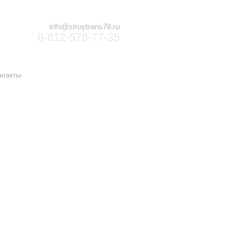
info@stroytrans78.ru
8-812-578-77-35
нтакты