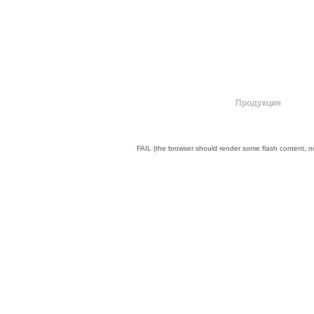
О компании
Продукция
FAIL (the browser should render some flash content, not