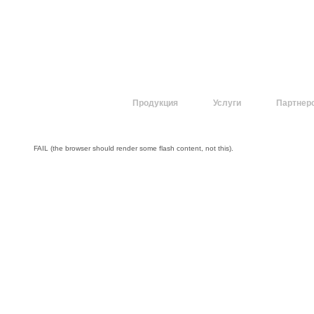
О компании
Продукция
Услуги
Партнер
FAIL (the browser should render some flash content, not this).