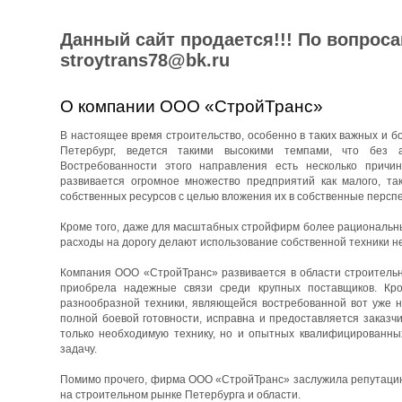
Данный сайт продается!!! По вопрос
stroytrans78@bk.ru
О компании ООО «СтройТранс»
В настоящее время строительство, особенно в таких важных и бо
Петербург, ведется такими высокими темпами, что без 
Востребованности этого направления есть несколько причин
развивается огромное множество предприятий как малого, та
собственных ресурсов с целью вложения их в собственные перспе
Кроме того, даже для масштабных стройфирм более рациональны
расходы на дорогу делают использование собственной техники н
Компания ООО «СтройТранс» развивается в области строительны
приобрела надежные связи среди крупных поставщиков. Кро
разнообразной техники, являющейся востребованной вот уже н
полной боевой готовности, исправна и предоставляется заказч
только необходимую технику, но и опытных квалифицированны
задачу.
Помимо прочего, фирма ООО «СтройТранс» заслужила репутацию 
на строительном рынке Петербурга и области.