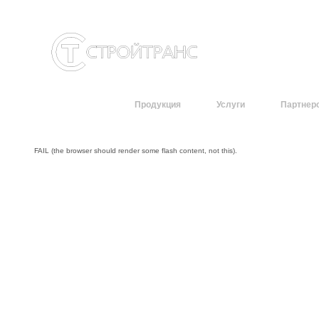
О компании
Продукция
Услуги
Партнер
FAIL (the browser should render some flash content, not this).