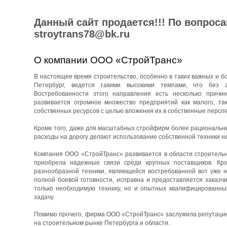
Данный сайт продается!!! По вопрос
stroytrans78@bk.ru
О компании ООО «СтройТранс»
В настоящее время строительство, особенно в таких важных и бо
Петербург, ведется такими высокими темпами, что без 
Востребованности этого направления есть несколько причин
развивается огромное множество предприятий как малого, та
собственных ресурсов с целью вложения их в собственные перспе
Кроме того, даже для масштабных стройфирм более рациональны
расходы на дорогу делают использование собственной техники н
Компания ООО «СтройТранс» развивается в области строительны
приобрела надежные связи среди крупных поставщиков. Кро
разнообразной техники, являющейся востребованной вот уже н
полной боевой готовности, исправна и предоставляется заказч
только необходимую технику, но и опытных квалифицированны
задачу.
Помимо прочего, фирма ООО «СтройТранс» заслужила репутацию 
на строительном рынке Петербурга и области.