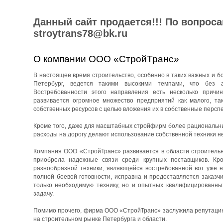
Данный сайт продается!!! По вопрос
stroytrans78@bk.ru
О компании ООО «СтройТранс»
В настоящее время строительство, особенно в таких важных и бо
Петербург, ведется такими высокими темпами, что без 
Востребованности этого направления есть несколько причин
развивается огромное множество предприятий как малого, та
собственных ресурсов с целью вложения их в собственные перспе
Кроме того, даже для масштабных стройфирм более рациональны
расходы на дорогу делают использование собственной техники н
Компания ООО «СтройТранс» развивается в области строительны
приобрела надежные связи среди крупных поставщиков. Кро
разнообразной техники, являющейся востребованной вот уже н
полной боевой готовности, исправна и предоставляется заказч
только необходимую технику, но и опытных квалифицированны
задачу.
Помимо прочего, фирма ООО «СтройТранс» заслужила репутацию 
на строительном рынке Петербурга и области.