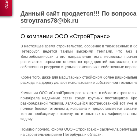
Данный сайт продается!!! По вопрос
stroytrans78@bk.ru
О компании ООО «СтройТранс»
В настоящее время строительство, особенно в таких важных и бо
Петербург, ведется такими высокими темпами, что без 
Востребованности этого направления есть несколько причин
развивается огромное множество предприятий как малого, та
собственных ресурсов с целью вложения их в собственные перспе
Кроме того, даже для масштабных стройфирм более рациональны
расходы на дорогу делают использование собственной техники н
Компания ООО «СтройТранс» развивается в области строительны
приобрела надежные связи среди крупных поставщиков. Кро
разнообразной техники, являющейся востребованной вот уже н
полной боевой готовности, исправна и предоставляется заказч
только необходимую технику, но и опытных квалифицированны
задачу.
Помимо прочего, фирма ООО «СтройТранс» заслужила репутацию 
на строительном рынке Петербурга и области.