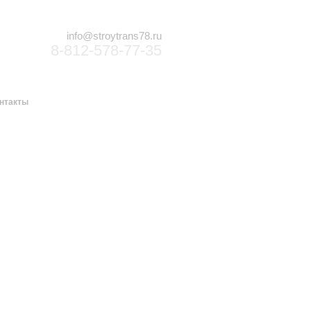
info@stroytrans78.ru
8-812-578-77-35
нтакты