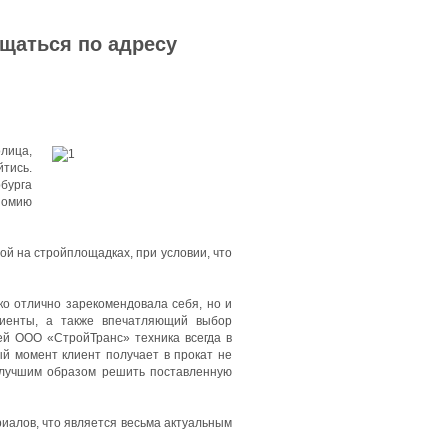
ащаться по адресу
олица,
тись.
бурга
номию
й на стройплощадках, при условии, что
ко отлично зарекомендовала себя, но и
лиенты, а также впечатляющий выбор
ей ООО «СтройТранс» техника всегда в
ый момент клиент получает в прокат не
илучшим образом решить поставленную
иалов, что является весьма актуальным