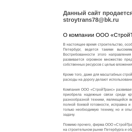
Данный сайт продается
stroytrans78@bk.ru
О компании ООО «Строй
В настоящее время строительство, особе
Петербург, ведется такими высоки
Востребованности этого направления
развивается огромное множество пред
собственных ресурсов с целью вложения
Кроме того, даже для масштабных стро
расходы на дорогу делают использован
Компания ООО «СтройТранс» развиваетс
приобрела надежные связи среди кр
разнообразной техники, являющейся в
полной боевой готовности, исправна и
только необходимую технику, но и оп
задачу.
Помимо прочего, фирма ООО «СтройТран
на строительном рынке Петербурга и об