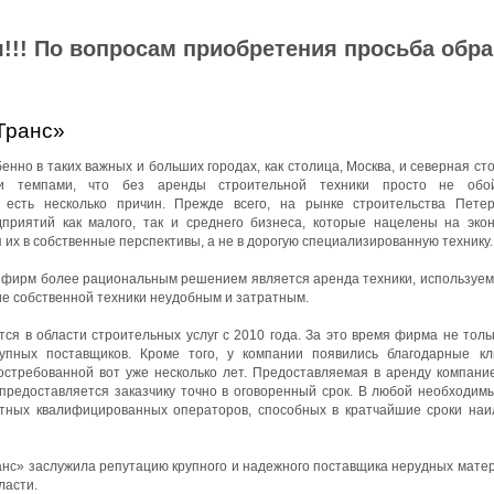
!!! По вопросам приобретения просьба обр
Транс»
нно в таких важных и больших городах, как столица, Москва, и северная ст
ми темпами, что без аренды строительной техники просто не обой
 есть несколько причин. Прежде всего, на рынке строительства Петер
приятий как малого, так и среднего бизнеса, которые нацелены на эко
 их в собственные перспективы, а не в дорогую специализированную технику.
йфирм более рациональным решением является аренда техники, используемо
ие собственной техники неудобным и затратным.
я в области строительных услуг с 2010 года. За это время фирма не толь
упных поставщиков. Кроме того, у компании появились благодарные к
остребованной вот уже несколько лет. Предоставляемая в аренду компани
 предоставляется заказчику точно в оговоренный срок. В любой необходим
ытных квалифицированных операторов, способных в кратчайшие сроки на
с» заслужила репутацию крупного и надежного поставщика нерудных матер
ласти.