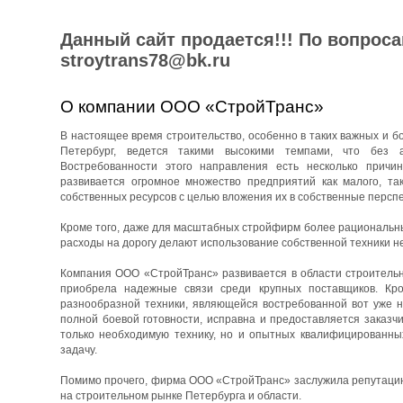
Данный сайт продается!!! По вопрос
stroytrans78@bk.ru
О компании ООО «СтройТранс»
В настоящее время строительство, особенно в таких важных и бо
Петербург, ведется такими высокими темпами, что без 
Востребованности этого направления есть несколько причин
развивается огромное множество предприятий как малого, та
собственных ресурсов с целью вложения их в собственные перспе
Кроме того, даже для масштабных стройфирм более рациональны
расходы на дорогу делают использование собственной техники н
Компания ООО «СтройТранс» развивается в области строительны
приобрела надежные связи среди крупных поставщиков. Кро
разнообразной техники, являющейся востребованной вот уже н
полной боевой готовности, исправна и предоставляется заказч
только необходимую технику, но и опытных квалифицированны
задачу.
Помимо прочего, фирма ООО «СтройТранс» заслужила репутацию 
на строительном рынке Петербурга и области.