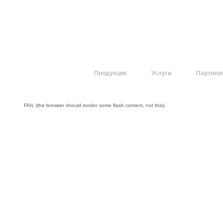
О компании
Продукция
Услуги
Партнер
FAIL (the browser should render some flash content, not this).