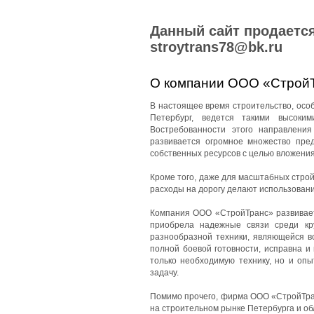
Данный сайт продается
stroytrans78@bk.ru
О компании ООО «Строй
В настоящее время строительство, особе
Петербург, ведется такими высоки
Востребованности этого направления
развивается огромное множество пред
собственных ресурсов с целью вложения
Кроме того, даже для масштабных стро
расходы на дорогу делают использован
Компания ООО «СтройТранс» развиваетс
приобрела надежные связи среди кр
разнообразной техники, являющейся в
полной боевой готовности, исправна и
только необходимую технику, но и оп
задачу.
Помимо прочего, фирма ООО «СтройТран
на строительном рынке Петербурга и об