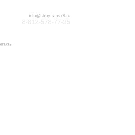
info@stroytrans78.ru
8-812-578-77-35
нтакты