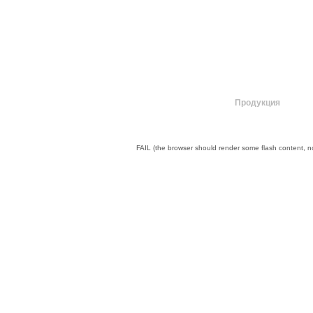
О компании
Продукция
FAIL (the browser should render some flash content, not