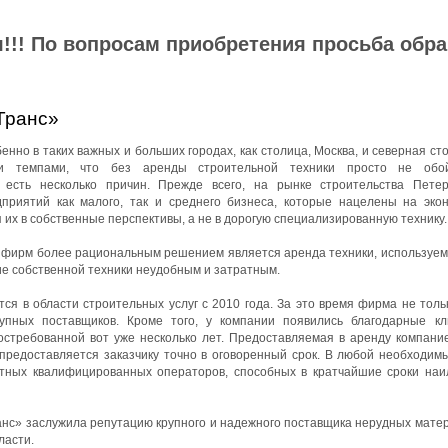
!!! По вопросам приобретения просьба обр
Транс»
нно в таких важных и больших городах, как столица, Москва, и северная ст
ми темпами, что без аренды строительной техники просто не обой
 есть несколько причин. Прежде всего, на рынке строительства Петер
приятий как малого, так и среднего бизнеса, которые нацелены на эко
 их в собственные перспективы, а не в дорогую специализированную технику.
йфирм более рациональным решением является аренда техники, используемо
ие собственной техники неудобным и затратным.
я в области строительных услуг с 2010 года. За это время фирма не толь
упных поставщиков. Кроме того, у компании появились благодарные к
остребованной вот уже несколько лет. Предоставляемая в аренду компани
 предоставляется заказчику точно в оговоренный срок. В любой необходим
ытных квалифицированных операторов, способных в кратчайшие сроки на
с» заслужила репутацию крупного и надежного поставщика нерудных матер
ласти.