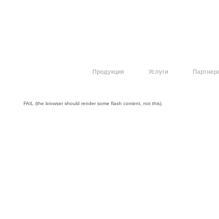
О компании
Продукция
Услуги
Партнер
FAIL (the browser should render some flash content, not this).