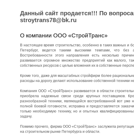
Данный сайт продается!!! По вопрос
stroytrans78@bk.ru
О компании ООО «СтройТранс»
В настоящее время строительство, особенно в таких важных и бо
Петербург, ведется такими высокими темпами, что без 
Востребованности этого направления есть несколько причин
развивается огромное множество предприятий как малого, та
собственных ресурсов с целью вложения их в собственные перспе
Кроме того, даже для масштабных стройфирм более рациональны
расходы на дорогу делают использование собственной техники н
Компания ООО «СтройТранс» развивается в области строительны
приобрела надежные связи среди крупных поставщиков. Кро
разнообразной техники, являющейся востребованной вот уже н
полной боевой готовности, исправна и предоставляется заказч
только необходимую технику, но и опытных квалифицированны
задачу.
Помимо прочего, фирма ООО «СтройТранс» заслужила репутацию 
на строительном рынке Петербурга и области.