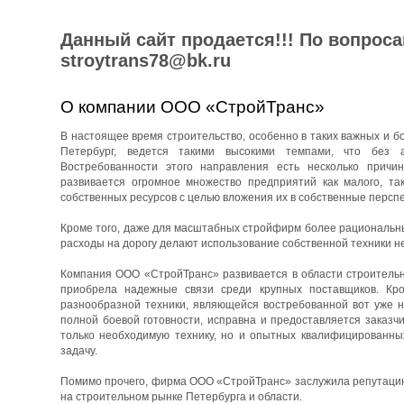
Данный сайт продается!!! По вопрос
stroytrans78@bk.ru
О компании ООО «СтройТранс»
В настоящее время строительство, особенно в таких важных и бо
Петербург, ведется такими высокими темпами, что без 
Востребованности этого направления есть несколько причин
развивается огромное множество предприятий как малого, та
собственных ресурсов с целью вложения их в собственные перспе
Кроме того, даже для масштабных стройфирм более рациональны
расходы на дорогу делают использование собственной техники н
Компания ООО «СтройТранс» развивается в области строительны
приобрела надежные связи среди крупных поставщиков. Кро
разнообразной техники, являющейся востребованной вот уже н
полной боевой готовности, исправна и предоставляется заказч
только необходимую технику, но и опытных квалифицированны
задачу.
Помимо прочего, фирма ООО «СтройТранс» заслужила репутацию 
на строительном рынке Петербурга и области.