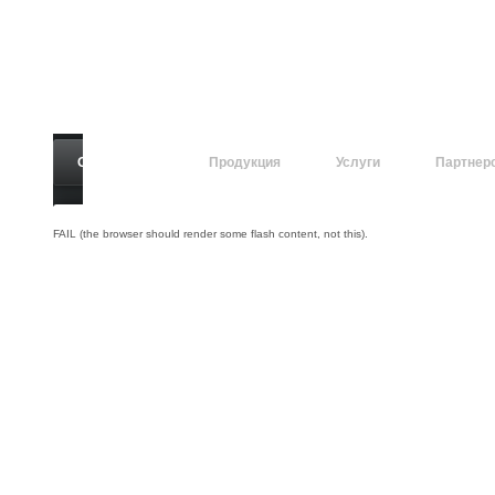
О компании
Продукция
Услуги
Партнер
FAIL (the browser should render some flash content, not this).