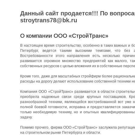
Данный сайт продается!!! По вопрос
stroytrans78@bk.ru
О компании ООО «СтройТранс»
В настоящее время строительство, особенно в таких важных и бо
Петербург, ведется такими высокими темпами, что без 
Востребованности этого направления есть несколько причин
развивается огромное множество предприятий как малого, та
собственных ресурсов с целью вложения их в собственные перспе
Кроме того, даже для масштабных стройфирм более рациональны
расходы на дорогу делают использование собственной техники н
Компания ООО «СтройТранс» развивается в области строительны
приобрела надежные связи среди крупных поставщиков. Кро
разнообразной техники, являющейся востребованной вот уже н
полной боевой готовности, исправна и предоставляется заказч
только необходимую технику, но и опытных квалифицированны
задачу.
Помимо прочего, фирма ООО «СтройТранс» заслужила репутацию 
на строительном рынке Петербурга и области.