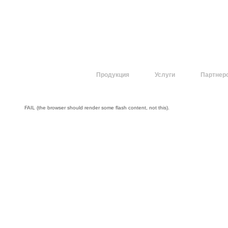
О компании
Продукция
Услуги
Партнер
FAIL (the browser should render some flash content, not this).