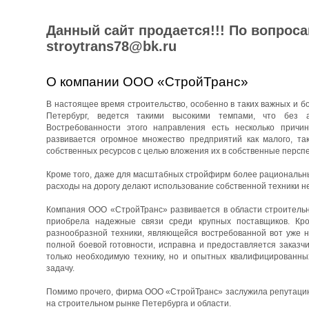
Данный сайт продается!!! По вопрос
stroytrans78@bk.ru
О компании ООО «СтройТранс»
В настоящее время строительство, особенно в таких важных и бо
Петербург, ведется такими высокими темпами, что без 
Востребованности этого направления есть несколько причин
развивается огромное множество предприятий как малого, та
собственных ресурсов с целью вложения их в собственные перспе
Кроме того, даже для масштабных стройфирм более рациональны
расходы на дорогу делают использование собственной техники н
Компания ООО «СтройТранс» развивается в области строительны
приобрела надежные связи среди крупных поставщиков. Кро
разнообразной техники, являющейся востребованной вот уже н
полной боевой готовности, исправна и предоставляется заказч
только необходимую технику, но и опытных квалифицированны
задачу.
Помимо прочего, фирма ООО «СтройТранс» заслужила репутацию 
на строительном рынке Петербурга и области.