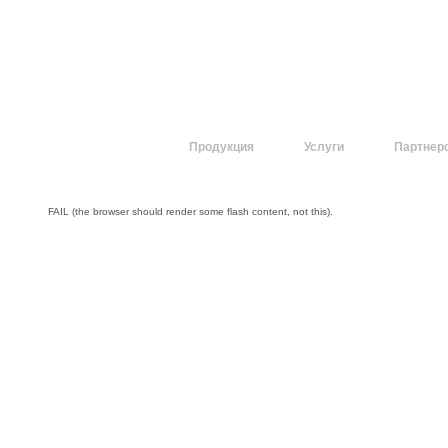
О компании
Продукция
Услуги
Партнер
FAIL (the browser should render some flash content, not this).