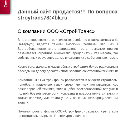
Данный сайт продается!!! По вопрос
stroytrans78@bk.ru
О компании ООО «СтройТранс»
В настоящее время строительство, особенно в таких важных и бо
Петербург, ведется такими высокими темпами, что без 
Востребованности этого направления есть несколько причин
развивается огромное множество предприятий как малого, та
собственных ресурсов с целью вложения их в собственные перспе
Кроме того, даже для масштабных стройфирм более рациональны
расходы на дорогу делают использование собственной техники н
Компания ООО «СтройТранс» развивается в области строительны
приобрела надежные связи среди крупных поставщиков. Кро
разнообразной техники, являющейся востребованной вот уже н
полной боевой готовности, исправна и предоставляется заказч
только необходимую технику, но и опытных квалифицированны
задачу.
Помимо прочего, фирма ООО «СтройТранс» заслужила репутацию 
на строительном рынке Петербурга и области.